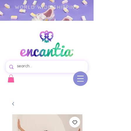
WORLD WIDE SHIPPING
Virtual store of beautiful swim dresses for girls, colorful garments illustrated product.- girls clothing -
children's fashion