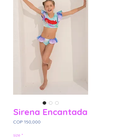
Sirena Encantada
Price
COP 150,000
size
*